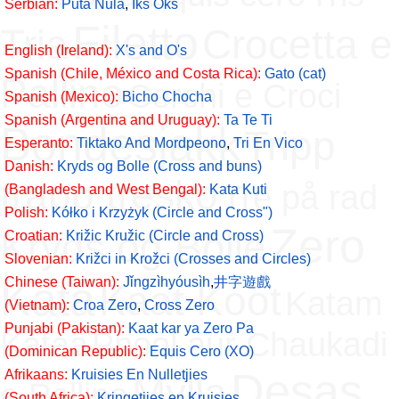
Serbian:
Puta Nula
,
Iks Oks
Filetto
Tria
Crocetta e
English (Ireland):
X's and O's
Spanish (Chile, México and Costa Rica):
Gato (cat)
Pallino
Cerchi e Croci
Spanish (Mexico):
Bicho Chocha
Spanish (Argentina and Uruguay):
Ta Te Ti
Bondesjakk
Tripp
Esperanto:
Tiktako And Mordpeono
,
Tri En Vico
Danish:
Kryds og Bolle (Cross and buns)
trapp tresko
Tre på rad
(Bangladesh and West Bengal):
Kata Kuti
Polish:
Kółko i Krzyżyk (Circle and Cross")
Zero
Kryds og Bolle
Croatian:
Križic Kružic (Circle and Cross)
Slovenian:
Križci in Krožci (Crosses and Circles)
Kata
Chinese (Taiwan):
Jǐngzìhyóusìh
,
井字遊戲
Kaat Koot
Katam
(Vietnam):
Croa Zero
,
Cross Zero
Punjabi (Pakistan):
Kaat kar ya Zero Pa
Kataa
Phool aur Chaukadi
(Dominican Republic):
Equis Cero (XO)
Desas
Afrikaans:
Kruisies En Nulletjies
Mylla
e Pallino
(South Africa):
Kringetjies en Kruisies