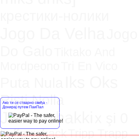
крестики-нолики
Jogo Da Velha
Jogo
Do Galo
Tiktako And
Mordpeono
Tri En Vico
Iks Oks
Puta Nula
Risti Nolla
Ако ти се стварно свиђа -
Донирај путем ПаиПал
Jätkänshakki
x şi 0
Luffarschack
Tripp Trapp