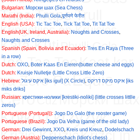
Bulgarian:
Морски шах (Sea Chess)
Trips Traps Trull
Marathi (India):
Phulli Gola
,
पूर्णपणे फेरीत
English (USA):
Tic Tac Toe
,
Tick Tat Toe
,
Tit Tat Toe
Kringetjies en Kruisies
English(UK, Ireland, Australia):
Noughts and Crosses
,
Kata Kuti
Naughts and Crosses
Phulli Gola
Spanish (Spain, Bolivia and Ecuador):
Tres En Raya (Three
in a row)
Tee Taa Toe
Kaat kar
Dutch:
OXO
,
Boter Kaas En Eieren(butter cheese and eggs)
Dutch:
Kruisje Nulletje (Little Cross Little Zero)
Equis
ya Zero Pa
Hebrew:
איקס עיגול [iks igul] (X Circle)
,
איקס מיקס דריקס [iks
miks driks]
Cero
Морски шах
Cüz
Russian:
крестики-нолики [krestiki-noliki] (little crosses littlle
zeros)
Kółko i krzyżyk
Portuguese (Portugal)):
Jogo Do Galo (the rooster game)
Portuguese (Brazil):
Jogo Da Velha (game of the old lady)
German:
Drei Gewinnt
,
XXO
,
Kreis und Kreuz
,
Dodelschach
Križic Kružic
Križci in
German (Austria):
Deppenschach (Idiot's chess)