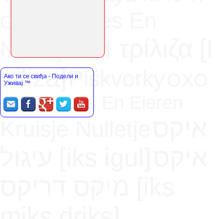
Kruisies En
Gato
H τρίλιζα [Ι
Nulletjies
triliza]
Piškvorky
OXO
Ако ти се свиђа - Подели и
Уживај
™
Boter, Kaas En Eieren
איקס
Kruisje Nulletje
איקס
עיגול [iks igul]
מיקס דריקס [iks
miks driks]