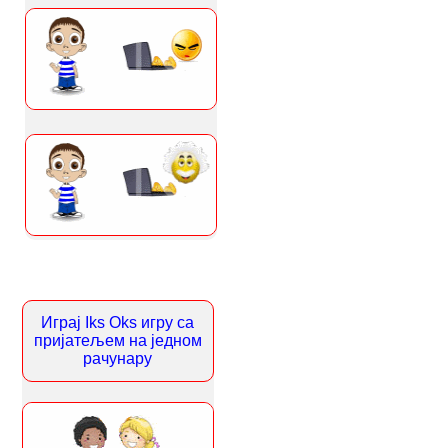
Играј Iks Oks игру са
пријатељем на једном
рачунару