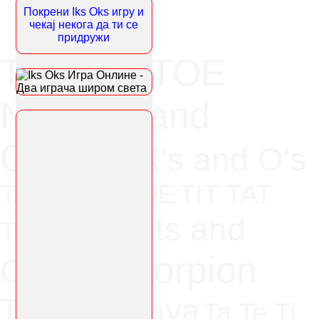
Покрени Iks Oks игру и
чекај некога да ти се
придружи
TIC TAC TOE
Noughts and
Crosses
X's and O's
TICK TAT TOE
TIT TAT
Naughts and
TOE
Morpion
Crosses
Tres En Raya
Ta Te Ti