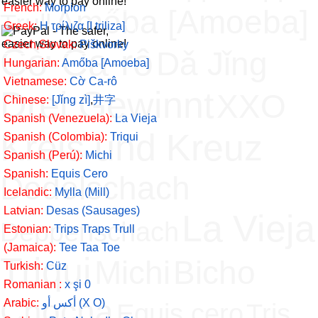
French:
Morpion
Amőba [Amoeba]
Trull
Greek:
H τρίλιζα [Ι triliza]
Czech,Slovak:
Piškvorky
Cờ Ca-rô
Dǎ Jǐng
Hungarian:
Amőba [Amoeba]
Vietnamese:
Cờ Ca-rô
Drei Gewinnt
XXO
Chinese:
[Jǐng zì]
,
井字
Spanish (Venezuela):
La Vieja
Kreis und Kreuz
Spanish (Colombia):
Triqui
Spanish (Perú):
Michi
Spanish:
Equis Cero
Dodelschach
Icelandic:
Mylla (Mill)
Latvian:
Desas (Sausages)
La Vieja
Deppenschach
Estonian:
Trips Traps Trull
(Jamaica):
Tee Taa Toe
Triqui
Michi
Bicho
Turkish:
Cüz
Romanian :
x şi 0
Chocha
Arabic:
أكس أو (X O)
Equis cero
Tris